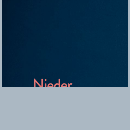
Home
|
Niederschwelligkeit
|
Wer ist Lisa?