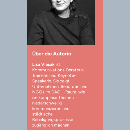
Über die Autorin
Lisa Vlasak
ist
Kommunikations-Beraterin,
Trainerin und Keynote-
Speakerin. Sie zeigt
Unternehmen, Behörden und
NGOs im DACH-Raum, wie
sie komplexe Themen
niederschwellig
kommunizieren und
städtische
Beteiligungsprozesse
zugänglich machen.